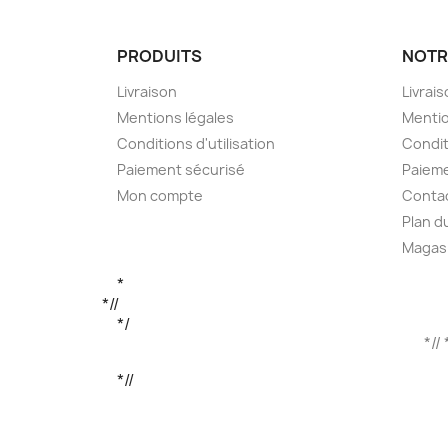
Nom d
PRODUITS
NOTR
Livraison
Livrai
Mentions légales
Mentio
Conditions d'utilisation
Condit
Paiement sécurisé
Paieme
Mon compte
Conta
Plan d
Magas
*
*//
*/
*// 
*//