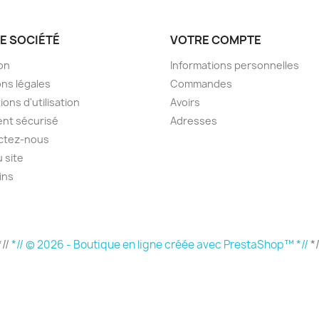
e la liste d'envies
E SOCIÉTÉ
VOTRE COMPTE
son
Informations personnelles
ns légales
Commandes
Annuler
Créer une liste d'envies
ions d'utilisation
Avoirs
nt sécurisé
Adresses
ctez-nous
u site
ins
*//
*// © 2026 - Boutique en ligne créée avec PrestaShop™ *//
*/