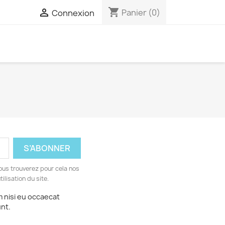
shopping_cart

Panier
(0)
Connexion
ous trouverez pour cela nos
ilisation du site.
m nisi eu occaecat
×
unt.